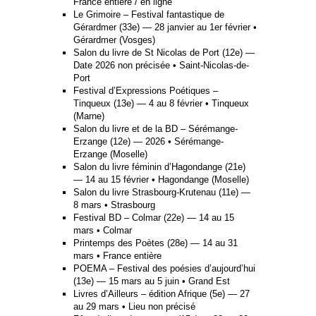
France entière / en ligne
Le Grimoire – Festival fantastique de
Gérardmer (33e) — 28 janvier au 1er février •
Gérardmer (Vosges)
Salon du livre de St Nicolas de Port (12e) —
Date 2026 non précisée • Saint-Nicolas-de-
Port
Festival d’Expressions Poétiques –
Tinqueux (13e) — 4 au 8 février • Tinqueux
(Marne)
Salon du livre et de la BD – Sérémange-
Erzange (12e) — 2026 • Sérémange-
Erzange (Moselle)
Salon du livre féminin d’Hagondange (21e)
— 14 au 15 février • Hagondange (Moselle)
Salon du livre Strasbourg-Krutenau (11e) —
8 mars • Strasbourg
Festival BD – Colmar (22e) — 14 au 15
mars • Colmar
Printemps des Poètes (28e) — 14 au 31
mars • France entière
POEMA – Festival des poésies d’aujourd’hui
(13e) — 15 mars au 5 juin • Grand Est
Livres d’Ailleurs – édition Afrique (5e) — 27
au 29 mars • Lieu non précisé