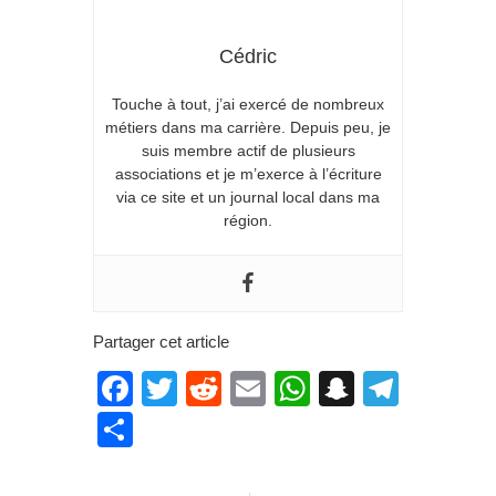
Cédric
Touche à tout, j’ai exercé de nombreux
métiers dans ma carrière. Depuis peu, je
suis membre actif de plusieurs
associations et je m’exerce à l’écriture
via ce site et un journal local dans ma
région.
Partager cet article
Facebook
Twitter
Reddit
Email
WhatsApp
Snapcha
Teleg
Partager