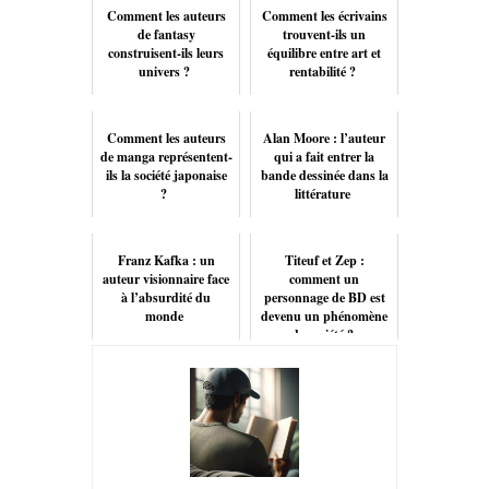
Comment les auteurs
Comment les écrivains
de fantasy
trouvent-ils un
construisent-ils leurs
équilibre entre art et
univers ?
rentabilité ?
Comment les auteurs
Alan Moore : l’auteur
de manga représentent-
qui a fait entrer la
ils la société japonaise
bande dessinée dans la
?
littérature
Franz Kafka : un
Titeuf et Zep :
auteur visionnaire face
comment un
à l’absurdité du
personnage de BD est
monde
devenu un phénomène
de société ?