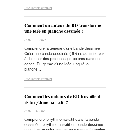
Lire l'article complet
Comment un auteur de BD transforme
une idée en planche dessinée ?
AOÛT 17, 2025
Comprendre la genèse d’une bande dessinée
Créer une bande dessinée (BD) ne se limite pas
à dessiner des personnages colorés dans des
cases. Du germe d’une idée jusqu’à la
planche…
Lire l'article complet
Comment les auteurs de BD travaillent-
ils le rythme narratif ?
AOÛT 16, 2025
Comprendre le rythme narratif dans la bande
dessinée Le rythme narratif en bande dessinée
constitue un enjeu central pour capter l’attention