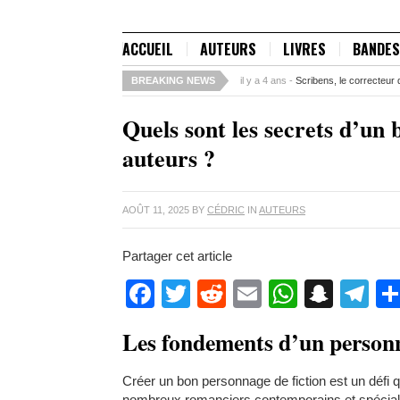
ACCUEIL
AUTEURS
LIVRES
BANDES
BREAKING NEWS
il y a 4 ans -
Scribens, le correcteur 
Quels sont les secrets d’un 
auteurs ?
AOÛT 11, 2025
BY
CÉDRIC
IN
AUTEURS
Partager cet article
Facebook
Twitter
Reddit
Email
WhatsA
Snap
Te
Les fondements d’un personn
Créer un bon personnage de fiction est un défi 
nombreux romanciers contemporains et spéciali