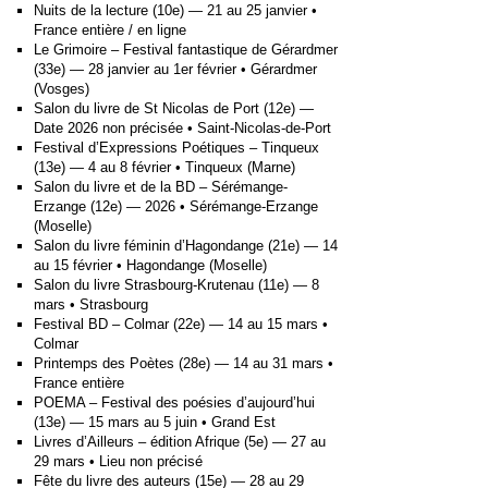
Nuits de la lecture (10e) — 21 au 25 janvier •
France entière / en ligne
Le Grimoire – Festival fantastique de Gérardmer
(33e) — 28 janvier au 1er février • Gérardmer
(Vosges)
Salon du livre de St Nicolas de Port (12e) —
Date 2026 non précisée • Saint-Nicolas-de-Port
Festival d’Expressions Poétiques – Tinqueux
(13e) — 4 au 8 février • Tinqueux (Marne)
Salon du livre et de la BD – Sérémange-
Erzange (12e) — 2026 • Sérémange-Erzange
(Moselle)
Salon du livre féminin d’Hagondange (21e) — 14
au 15 février • Hagondange (Moselle)
Salon du livre Strasbourg-Krutenau (11e) — 8
mars • Strasbourg
Festival BD – Colmar (22e) — 14 au 15 mars •
Colmar
Printemps des Poètes (28e) — 14 au 31 mars •
France entière
POEMA – Festival des poésies d’aujourd’hui
(13e) — 15 mars au 5 juin • Grand Est
Livres d’Ailleurs – édition Afrique (5e) — 27 au
29 mars • Lieu non précisé
Fête du livre des auteurs (15e) — 28 au 29