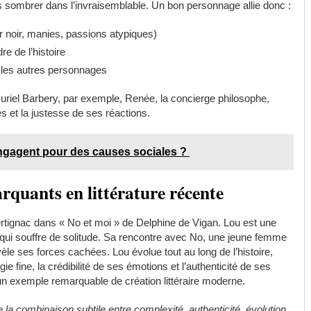
 sombrer dans l’invraisemblable. Un bon personnage allie donc :
r noir, manies, passions atypiques)
re de l’histoire
c les autres personnages
riel Barbery, par exemple, Renée, la concierge philosophe,
s et la justesse de ses réactions.
ngagent pour des causes sociales ?
quants en littérature récente
tignac dans « No et moi » de Delphine de Vigan. Lou est une
 qui souffre de solitude. Sa rencontre avec No, une jeune femme
le ses forces cachées. Lou évolue tout au long de l’histoire,
 fine, la crédibilité de ses émotions et l’authenticité de ses
un exemple remarquable de création littéraire moderne.
la combinaison subtile entre complexité, authenticité, évolution