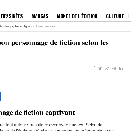
 DESSINÉES
MANGAS
MONDE DE L’ÉDITION
CULTURE
d’orthographe en ligne
-
0 Commentaire
bon personnage de fiction selon les
pp
chat
legram
Partager
age de fiction captivant
que tout auteur souhaite relever avec succès. Selon de
stes de l’écriture créative, un personnage mémorable ne se