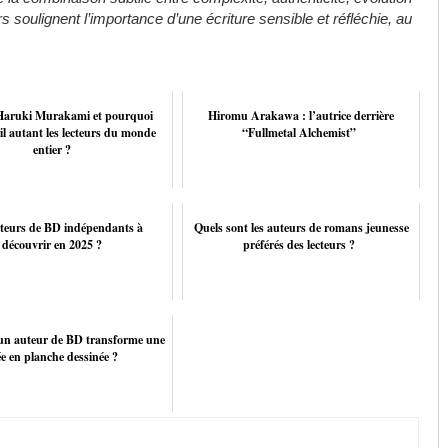
rs soulignent l’importance d’une écriture sensible et réfléchie, au
 Haruki Murakami et pourquoi
Hiromu Arakawa : l’autrice derrière
-il autant les lecteurs du monde
“Fullmetal Alchemist”
entier ?
teurs de BD indépendants à
Quels sont les auteurs de romans jeunesse
découvrir en 2025 ?
préférés des lecteurs ?
n auteur de BD transforme une
ée en planche dessinée ?