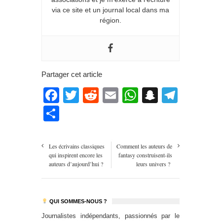
via ce site et un journal local dans ma
région.
Partager cet article
Facebook
Twitter
Reddit
Email
WhatsApp
Snapcha
Teleg
Partager
Les écrivains classiques
Comment les auteurs de
qui inspirent encore les
fantasy construisent-ils
auteurs d’aujourd’hui ?
leurs univers ?
QUI SOMMES-NOUS ?
Journalistes indépendants, passionnés par le