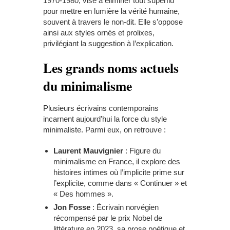
1970-1980, vise à éliminer tout superflu
pour mettre en lumière la vérité humaine,
souvent à travers le non-dit. Elle s’oppose
ainsi aux styles ornés et prolixes,
privilégiant la suggestion à l’explication.
Les grands noms actuels
du minimalisme
Plusieurs écrivains contemporains
incarnent aujourd’hui la force du style
minimaliste. Parmi eux, on retrouve :
Laurent Mauvignier
: Figure du
minimalisme en France, il explore des
histoires intimes où l’implicite prime sur
l’explicite, comme dans « Continuer » et
« Des hommes ».
Jon Fosse
: Écrivain norvégien
récompensé par le prix Nobel de
littérature en 2023, sa prose poétique et