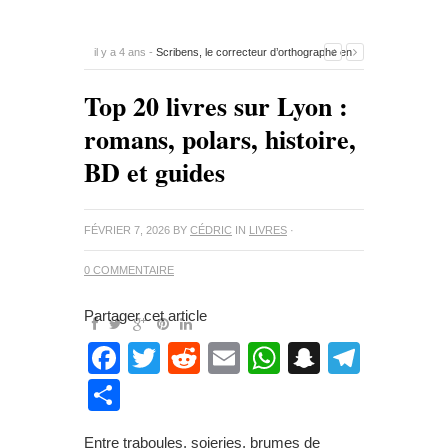
il y a 5 ans -
Comment savoir si un stylo Montblanc est
original ?
-
0 Commentaire
Top 20 livres sur Lyon :
romans, polars, histoire,
BD et guides
FÉVRIER 7, 2026
BY
CÉDRIC
IN
LIVRES
·
0 COMMENTAIRE
Partager cet article
Facebook
Twitter
Reddit
Email
WhatsApp
Snapcha
Teleg
Partager
Entre traboules, soieries, brumes de