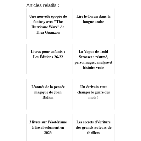
Articles relatifs :
Une nouvelle épopée de
Lire le Coran dans la
fantasy avec "The
langue arabe
Hurricane Wars" de
Thea Guanzon
Livres pour enfants :
La Vague de Todd
Les Éditions 26-22
Strasser : résumé,
personnages, analyse et
histoire vraie
L'année de la pensée
Un écrivain veut
magique de Joan
changer le genre des
Didion
mots !
3 livres sur l’ésotérisme
Les secrets d’écriture
à lire absolument en
des grands auteurs de
2023
thrillers