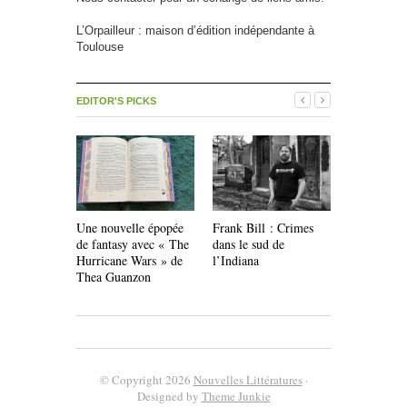
L’Orpailleur : maison d’édition indépendante à
Toulouse
EDITOR'S PICKS
Une nouvelle épopée
Frank Bill : Crimes
Livres pour
de fantasy avec « The
dans le sud de
Les Éditio
Hurricane Wars » de
l’Indiana
Thea Guanzon
© Copyright 2026
Nouvelles Littératures
·
Designed by
Theme Junkie