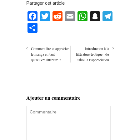
Partager cet article
Facebook
Twitter
Reddit
Email
WhatsApp
Snapcha
Teleg
Partager
Comment lire et apprécier
Introduction à la
le manga en tant
littérature érotique : du
qu’œuvre littéraire ?
tabou à l’appréciation
Ajouter un commentaire