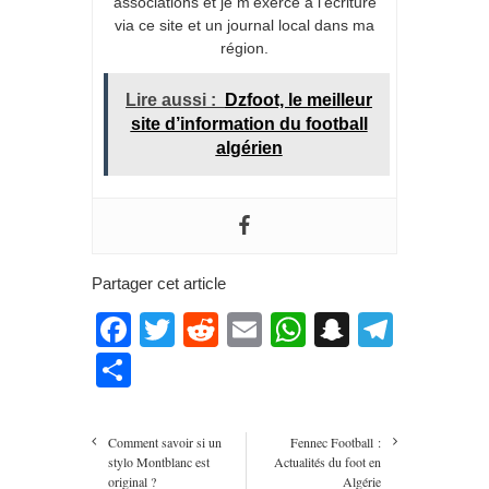
associations et je m’exerce à l’écriture
via ce site et un journal local dans ma
région.
Lire aussi :
Dzfoot, le meilleur
site d’information du football
algérien
Partager cet article
Facebook
Twitter
Reddit
Email
WhatsApp
Snapcha
Teleg
Partager
Comment savoir si un
Fennec Football :
stylo Montblanc est
Actualités du foot en
original ?
Algérie