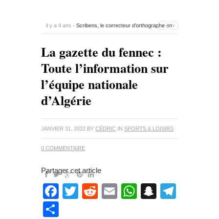
il y a 4 ans -
Scribens, le correcteur d’orthographe en
ligne
-
0 Commentaire
La gazette du fennec :
Toute l’information sur
l’équipe nationale
d’Algérie
JANVIER 31, 2022
BY
CÉDRIC
IN
SPORTS & LOISIRS
·
0 COMMENTAIRE
Partager cet article
Facebook
Twitter
Reddit
Email
WhatsApp
Snapcha
Teleg
Partager