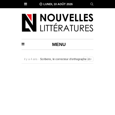
LUNDI, 10 AOÛT 2026
MENU
il y a 5 ans -
Comment savoir si un stylo Montblanc est
original ?
-
0 Commentaire