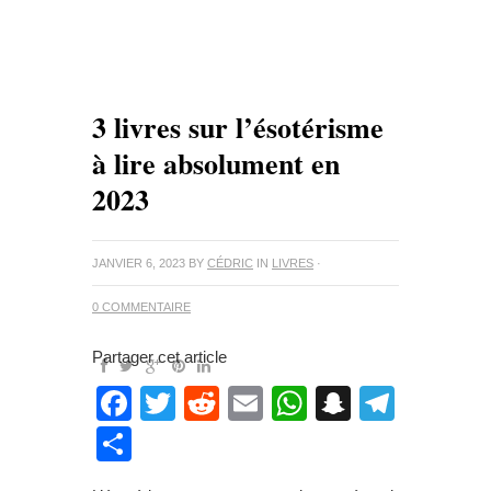
3 livres sur l’ésotérisme
à lire absolument en
2023
JANVIER 6, 2023
BY
CÉDRIC
IN
LIVRES
·
0 COMMENTAIRE
Partager cet article
Facebook
Twitter
Reddit
Email
WhatsApp
Snapcha
Teleg
Partager