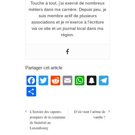
Touche à tout, j’ai exercé de nombreux
métiers dans ma carrière. Depuis peu, je
suis membre actif de plusieurs
associations et je m’exerce à l’écriture
via ce site et un journal local dans ma
région.
Partager cet article
Facebook
Twitter
Reddit
Email
WhatsApp
Snapcha
Teleg
Partager
L’histoire des sapeurs-
D’où vient l’arôme de
pompiers de la commune
vanille ?
de Steinfort au
Luxembourg