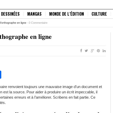
 DESSINÉES
MANGAS
MONDE DE L’ÉDITION
CULTURE
ylo Montblanc est original ?
-
0 Commentaire
rthographe en ligne
pp
chat
legram
Partager
maire renvoient toujours une mauvaise image d’un document et
 est la source. Pour aider à produire un écrit impeccable, il
ertaines erreurs et à l’améliorer. Scribens en fait partie. Ce
ités.