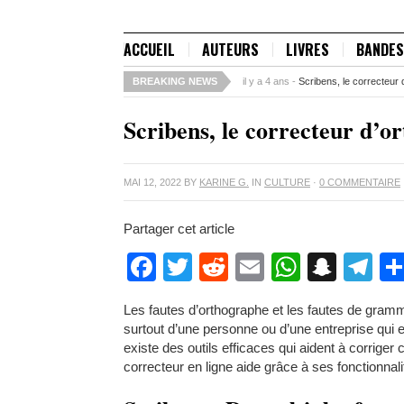
ACCUEIL
AUTEURS
LIVRES
BANDES
BREAKING NEWS
il y a 5 ans -
Comment savoir si un st
Scribens, le correcteur d’o
MAI 12, 2022
BY
KARINE G.
IN
CULTURE
·
0 COMMENTAIRE
Partager cet article
Facebook
Twitter
Reddit
Email
WhatsA
Snap
Te
Les fautes d’orthographe et les fautes de gram
surtout d’une personne ou d’une entreprise qui en
existe des outils efficaces qui aident à corriger c
correcteur en ligne aide grâce à ses fonctionnal