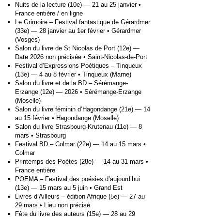
Nuits de la lecture (10e) — 21 au 25 janvier •
France entière / en ligne
Le Grimoire – Festival fantastique de Gérardmer
(33e) — 28 janvier au 1er février • Gérardmer
(Vosges)
Salon du livre de St Nicolas de Port (12e) —
Date 2026 non précisée • Saint-Nicolas-de-Port
Festival d’Expressions Poétiques – Tinqueux
(13e) — 4 au 8 février • Tinqueux (Marne)
Salon du livre et de la BD – Sérémange-
Erzange (12e) — 2026 • Sérémange-Erzange
(Moselle)
Salon du livre féminin d’Hagondange (21e) — 14
au 15 février • Hagondange (Moselle)
Salon du livre Strasbourg-Krutenau (11e) — 8
mars • Strasbourg
Festival BD – Colmar (22e) — 14 au 15 mars •
Colmar
Printemps des Poètes (28e) — 14 au 31 mars •
France entière
POEMA – Festival des poésies d’aujourd’hui
(13e) — 15 mars au 5 juin • Grand Est
Livres d’Ailleurs – édition Afrique (5e) — 27 au
29 mars • Lieu non précisé
Fête du livre des auteurs (15e) — 28 au 29