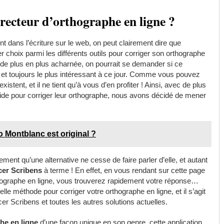
orrecteur d’orthographe en ligne ?
 dans l’écriture sur le web, on peut clairement dire que
r choix parmi les différents outils pour corriger son orthographe
de plus en plus acharnée, on pourrait se demander si ce
et toujours le plus intéressant à ce jour. Comme vous pouvez
xistent, et il ne tient qu’à vous d’en profiter ! Ainsi, avec de plus
aide pour corriger leur orthographe, nous avons décidé de mener
 Montblanc est original ?
ement qu’une alternative ne cesse de faire parler d’elle, et autant
cer Scribens
à terme ! En effet, en vous rendant sur cette page
rthographe en ligne, vous trouverez rapidement votre réponse…
le méthode pour corriger votre orthographe en ligne, et il s’agit
er Scribens et toutes les autres solutions actuelles.
he en ligne
d’une façon unique en son genre, cette application