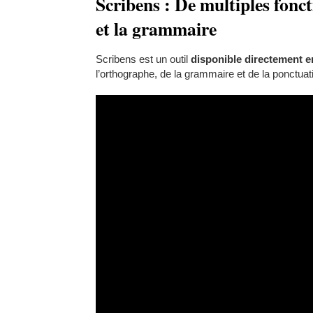
Scribens : De multiples fonc
et la grammaire
Scribens est un outil
disponible directement e
l’orthographe, de la grammaire et de la ponctuat