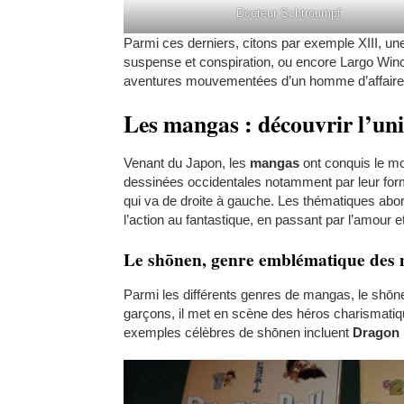
Docteur Schtroumpf
Parmi ces derniers, citons par exemple XIII, u
suspense et conspiration, ou encore Largo Win
aventures mouvementées d’un homme d’affaires m
Les mangas : découvrir l’un
Venant du Japon, les
mangas
ont conquis le mo
dessinées occidentales notamment par leur forma
qui va de droite à gauche. Les thématiques ab
l’action au fantastique, en passant par l’amour e
Le shōnen, genre emblématique des
Parmi les différents genres de mangas, le shōne
garçons, il met en scène des héros charismatiq
exemples célèbres de shōnen incluent
Dragon 