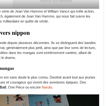
Boule et Bille déboulent
ne série de Jean Van Hamme et William Vance qui mêle action,
ch, également de Jean Van Hamme, qui nous fait suivre les
illiardaire en quête de vérité.
ivers nippon
nde depuis plusieurs décennies. Ils se distinguent des bandes
t, généralement plus petit, ainsi que par leur sens de lecture,
ordées dans les mangas sont extrêmement variées, allant de
t le drame.
 mangas
n est sans doute le plus connu. Destiné avant tout aux jeunes
ues et courageux qui vivent des aventures épiques. Des
Ball
, One Piece ou encore
Naruto
.