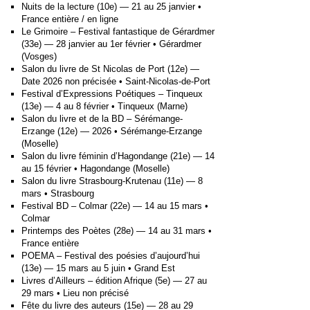
Nuits de la lecture (10e) — 21 au 25 janvier •
France entière / en ligne
Le Grimoire – Festival fantastique de Gérardmer
(33e) — 28 janvier au 1er février • Gérardmer
(Vosges)
Salon du livre de St Nicolas de Port (12e) —
Date 2026 non précisée • Saint-Nicolas-de-Port
Festival d’Expressions Poétiques – Tinqueux
(13e) — 4 au 8 février • Tinqueux (Marne)
Salon du livre et de la BD – Sérémange-
Erzange (12e) — 2026 • Sérémange-Erzange
(Moselle)
Salon du livre féminin d’Hagondange (21e) — 14
au 15 février • Hagondange (Moselle)
Salon du livre Strasbourg-Krutenau (11e) — 8
mars • Strasbourg
Festival BD – Colmar (22e) — 14 au 15 mars •
Colmar
Printemps des Poètes (28e) — 14 au 31 mars •
France entière
POEMA – Festival des poésies d’aujourd’hui
(13e) — 15 mars au 5 juin • Grand Est
Livres d’Ailleurs – édition Afrique (5e) — 27 au
29 mars • Lieu non précisé
Fête du livre des auteurs (15e) — 28 au 29