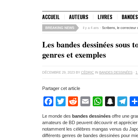
ACCUEIL
AUTEURS
LIVRES
BANDES
BREAKING NEWS
il y a 5 ans -
Comment savoir si un st
Les bandes dessinées sous to
genres et exemples
DÉCEMBRE 29, 2023
BY
CÉDRIC
IN
BANDES DESSINÉES
·
1
Partager cet article
Facebook
Twitter
Reddit
Email
WhatsA
Snap
Te
Le monde des
bandes dessinées
offre une gran
amateurs de BD peuvent découvrir et apprécier 
notamment les célèbres mangas venus du Japon.
différents genres de bandes dessinées pour mieu