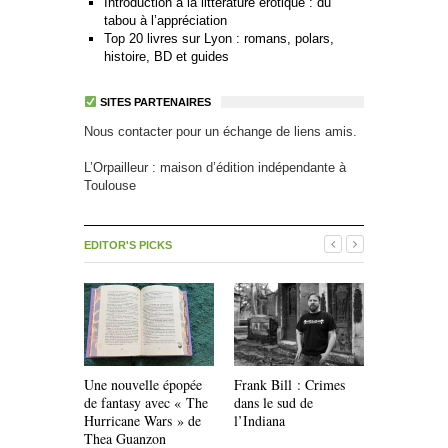
Introduction à la littérature érotique : du
tabou à l’appréciation
Top 20 livres sur Lyon : romans, polars,
histoire, BD et guides
SITES PARTENAIRES
Nous contacter pour un échange de liens amis.
L’Orpailleur : maison d’édition indépendante à
Toulouse
EDITOR'S PICKS
Une nouvelle épopée
Frank Bill : Crimes
Livres pour
de fantasy avec « The
dans le sud de
Les Éditio
Hurricane Wars » de
l’Indiana
Thea Guanzon