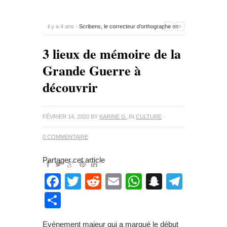
il y a 4 ans -
Scribens, le correcteur d’orthographe en
ligne
-
0 Commentaire
3 lieux de mémoire de la
Grande Guerre à
découvrir
FÉVRIER 14, 2020
BY
KARINE G.
IN
CULTURE
·
0 COMMENTAIRE
Partager cet article
Facebook
Twitter
Reddit
Email
WhatsApp
Snapcha
Teleg
Partager
Evénement majeur qui a marqué le début