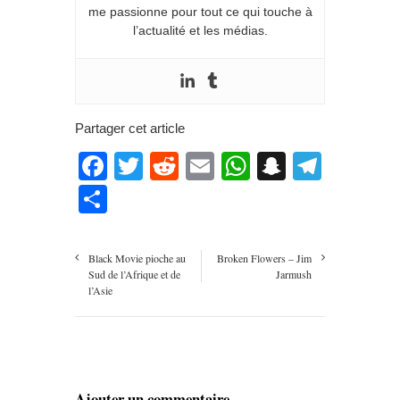
me passionne pour tout ce qui touche à
l’actualité et les médias.
Partager cet article
Facebook
Twitter
Reddit
Email
WhatsApp
Snapcha
Teleg
Partager
Black Movie pioche au
Broken Flowers – Jim
Sud de l’Afrique et de
Jarmush
l’Asie
Ajouter un commentaire