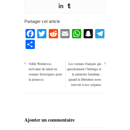
Partager cet article
Facebook
Twitter
Reddit
Email
WhatsApp
Snapcha
Teleg
Partager
Odile Weulersse,
Les romans français qui
écrivaine de talent en
questionnent l’héritage et
romans historiques pour
la mémoire familiale :
la jeunesse
quand la littérature nous
renvoie à nos origines
Ajouter un commentaire