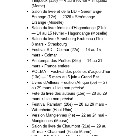
Tinqueux (13e) — 4 au 8 février • Tinqueux
(Marne)
Salon du livre et de la BD – Sérémange-
Erzange (12e) — 2026 • Sérémange-
Erzange (Moselle)
Salon du livre féminin d’Hagondange (21e)
— 14 au 15 février • Hagondange (Moselle)
Salon du livre Strasbourg-Krutenau (11e) —
8 mars • Strasbourg
Festival BD – Colmar (22e) — 14 au 15
mars • Colmar
Printemps des Poètes (28e) — 14 au 31
mars • France entière
POEMA – Festival des poésies d’aujourd’hui
(13e) — 15 mars au 5 juin • Grand Est
Livres d’Ailleurs – édition Afrique (5e) — 27
au 29 mars • Lieu non précisé
Fête du livre des auteurs (15e) — 28 au 29
mars • Lieu non précisé
Festival Ramdam (28e) — 28 au 29 mars •
Wittenheim (Haut-Rhin)
Version Mangiennes (4e) — 22 au 24 mai •
Mangiennes (Meuse)
Salon du livre de Chaumont (21e) — 29 au
31 mai • Chaumont (Haute-Marne)