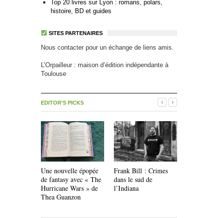
Top 20 livres sur Lyon : romans, polars,
histoire, BD et guides
SITES PARTENAIRES
Nous contacter pour un échange de liens amis.
L’Orpailleur : maison d’édition indépendante à
Toulouse
EDITOR'S PICKS
Une nouvelle épopée
Frank Bill : Crimes
Livres pour
de fantasy avec « The
dans le sud de
Les Éditio
Hurricane Wars » de
l’Indiana
Thea Guanzon