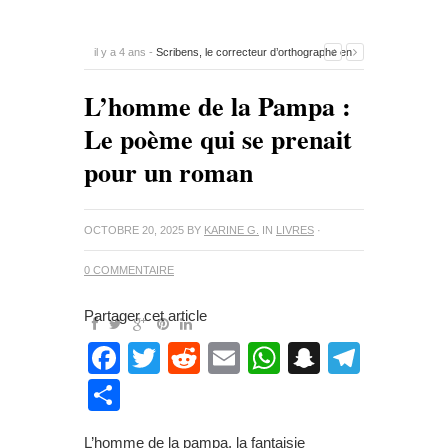
il y a 5 ans -
Comment savoir si un stylo Montblanc est
original ?
-
0 Commentaire
L’homme de la Pampa :
Le poème qui se prenait
pour un roman
OCTOBRE 20, 2025
BY
KARINE G.
IN
LIVRES
·
0 COMMENTAIRE
Partager cet article
Facebook
Twitter
Reddit
Email
WhatsApp
Snapcha
Teleg
Partager
L’homme de la pampa, la fantaisie