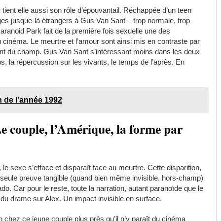
r tient elle aussi son rôle d’épouvantail. Réchappée d’un teen
es jusque-là étrangers à Gus Van Sant – trop normale, trop
Paranoid Park fait de la première fois sexuelle une des
du cinéma. Le meurtre et l’amour sont ainsi mis en contraste par
rtent du champ. Gus Van Sant s’intéressant moins dans les deux
s, la répercussion sur les vivants, le temps de l’après. En
n de l'année 1992
Le couple, l’Amérique, la forme par
 le sexe s’efface et disparaît face au meurtre. Cette disparition,
a seule preuve tangible (quand bien même invisible, hors-champ)
do. Car pour le reste, toute la narration, autant paranoïde que le
 du drame sur Alex. Un impact invisible en surface.
in chez ce jeune couple plus près qu’il n’y paraît du cinéma