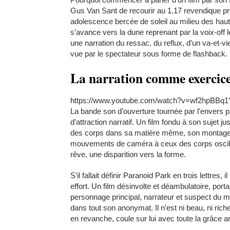
Gus Van Sant de recourir au 1.17 revendique pre
adolescence bercée de soleil au milieu des haut
s’avance vers la dune reprenant par la voix-off les
une narration du ressac, du reflux, d’un va-et-vie
vue par le spectateur sous forme de flashback.
La narration comme exercice 
https://www.youtube.com/watch?v=wf2hpBBq1
La bande son d’ouverture tournée par l’envers 
d’attraction narratif. Un film fondu à son sujet j
des corps dans sa matière même, son montage, 
mouvements de caméra à ceux des corps oscilla
rêve, une disparition vers la forme.
S’il fallait définir Paranoid Park en trois lettres, 
effort. Un film désinvolte et déambulatoire, por
personnage principal, narrateur et suspect du m
dans tout son anonymat. Il n’est ni beau, ni ric
en revanche, coule sur lui avec toute la grâce 