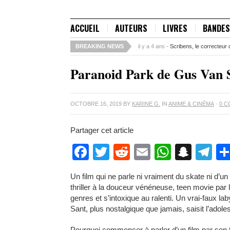
ACCUEIL
AUTEURS
LIVRES
BANDES
BREAKING NEWS
il y a 4 ans -
Scribens, le correcteur 
Paranoid Park de Gus Van 
OCTOBRE 16, 2019
BY
KARINE G.
IN
ANIME & CINÉMA
·
0 C
Partager cet article
Facebook
Twitter
Reddit
Email
WhatsA
Snap
Te
Un film qui ne parle ni vraiment du skate ni d’un
thriller à la douceur vénéneuse, teen movie par 
genres et s’intoxique au ralenti. Un vrai-faux la
Sant, plus nostalgique que jamais, saisit l’ad
Pourquoi commencer à parler d’un film par son 