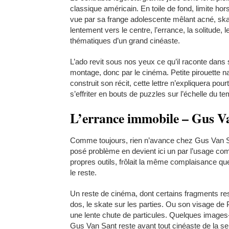
classique américain. En toile de fond, limite 
vue par sa frange adolescente mêlant acné, skate
lentement vers le centre, l’errance, la solitude
thématiques d’un grand cinéaste.
L’ado revit sous nos yeux ce qu’il raconte dans 
montage, donc par le cinéma. Petite pirouette 
construit son récit, cette lettre n’expliquera pourt
s’effriter en bouts de puzzles sur l’échelle du t
L’errance immobile – Gus Van
Comme toujours, rien n’avance chez Gus Van San
posé problème en devient ici un par l’usage com
propres outils, frôlait la même complaisance q
le reste.
Un reste de cinéma, dont certains fragments re
dos, le skate sur les parties. Ou son visage 
une lente chute de particules. Quelques images-
Gus Van Sant reste avant tout cinéaste de la sen