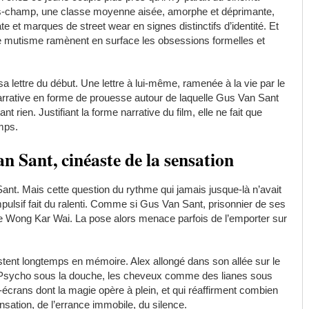
hors-champ, une classe moyenne aisée, amorphe et déprimante,
 et marques de street wear en signes distinctifs d’identité. Et
, le mutisme ramènent en surface les obsessions formelles et
sa lettre du début. Une lettre à lui-même, ramenée à la vie par le
narrative en forme de prouesse autour de laquelle Gus Van Sant
ant rien. Justifiant la forme narrative du film, elle ne fait que
emps.
 Sant, cinéaste de la sensation
t. Mais cette question du rythme qui jamais jusque-là n’avait
pulsif fait du ralenti. Comme si Gus Van Sant, prisonnier de ses
ue Wong Kar Wai. La pose alors menace parfois de l’emporter sur
stent longtemps en mémoire. Alex allongé dans son allée sur le
de Psycho sous la douche, les cheveux comme des lianes sous
écrans dont la magie opère à plein, et qui réaffirment combien
sation, de l’errance immobile, du silence.