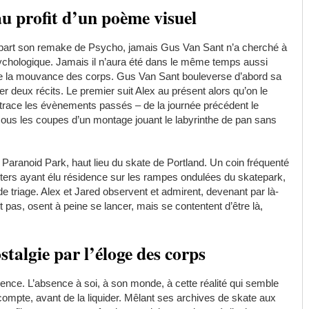
au profit d’un poème visuel
à part son remake de Psycho, jamais Gus Van Sant n’a cherché à
 psychologique. Jamais il n’aura été dans le même temps aussi
 de la mouvance des corps. Gus Van Sant bouleverse d’abord sa
r deux récits. Le premier suit Alex au présent alors qu’on le
race les évènements passés – de la journée précédent le
s sous les coupes d’un montage jouant le labyrinthe de pan sans
 Paranoid Park, haut lieu du skate de Portland. Un coin fréquenté
eters ayant élu résidence sur les rampes ondulées du skatepark,
e triage. Alex et Jared observent et admirent, devenant par là-
as, osent à peine se lancer, mais se contentent d’être là,
talgie par l’éloge des corps
sence. L’absence à soi, à son monde, à cette réalité qui semble
compte, avant de la liquider. Mêlant ses archives de skate aux