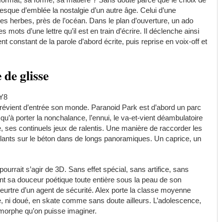
sque d’emblée la nostalgie d’un autre âge. Celui d’une
es herbes, près de l’océan. Dans le plan d’ouverture, un ado
 mots d’une lettre qu’il est en train d’écrire. Il déclenche ainsi
nt constant de la parole d’abord écrite, puis reprise en voix-off et
de glisse
Y8
prévient d’entrée son monde. Paranoid Park est d’abord un parc
usqu’à porter la nonchalance, l’ennui, le va-et-vient déambulatoire
ses continuels jeux de ralentis. Une manière de raccorder les
nts sur le béton dans de longs panoramiques. Un caprice, un
il pourrait s’agir de 3D. Sans effet spécial, sans artifice, sans
tant sa douceur poétique toute entière sous la peau de son
eurtre d’un agent de sécurité. Alex porte la classe moyenne
he, ni doué, en skate comme sans doute ailleurs. L’adolescence,
amorphe qu’on puisse imaginer.