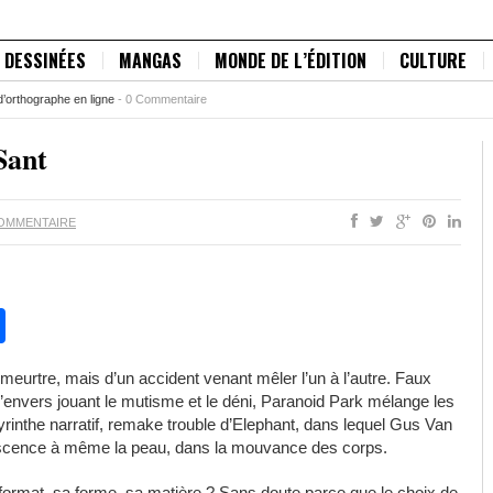
 DESSINÉES
MANGAS
MONDE DE L’ÉDITION
CULTURE
d’orthographe en ligne
-
0 Commentaire
Sant
OMMENTAIRE
pp
chat
legram
Partager
 meurtre, mais d’un accident venant mêler l’un à l’autre. Faux
l’envers jouant le mutisme et le déni, Paranoid Park mélange les
byrinthe narratif, remake trouble d’Elephant, dans lequel Gus Van
olescence à même la peau, dans la mouvance des corps.
format, sa forme, sa matière ? Sans doute parce que le choix de