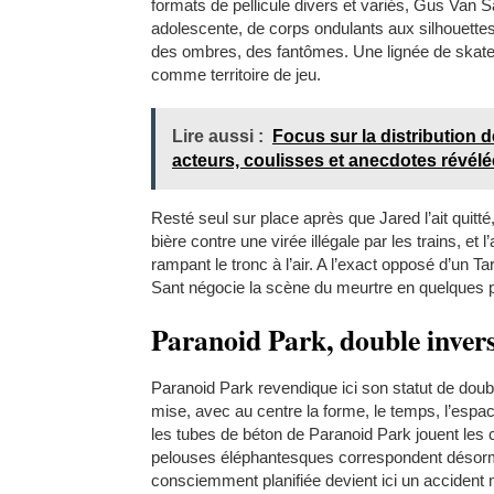
formats de pellicule divers et variés, Gus Van 
adolescente, de corps ondulants aux silhouettes
des ombres, des fantômes. Une lignée de skaters
comme territoire de jeu.
Lire aussi :
Focus sur la distribution d
acteurs, coulisses et anecdotes révélé
Resté seul sur place après que Jared l’ait quitt
bière contre une virée illégale par les trains, et
rampant le tronc à l’air. A l’exact opposé d’un 
Sant négocie la scène du meurtre en quelques pl
Paranoid Park, double inver
Paranoid Park revendique ici son statut de doubl
mise, avec au centre la forme, le temps, l’espac
les tubes de béton de Paranoid Park jouent les c
pelouses éléphantesques correspondent désormais 
consciemment planifiée devient ici un accident m