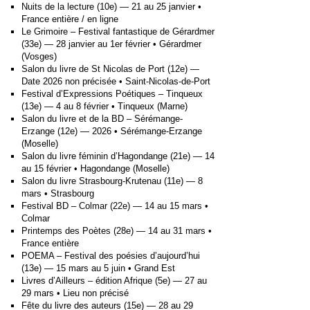
Nuits de la lecture (10e) — 21 au 25 janvier •
France entière / en ligne
Le Grimoire – Festival fantastique de Gérardmer
(33e) — 28 janvier au 1er février • Gérardmer
(Vosges)
Salon du livre de St Nicolas de Port (12e) —
Date 2026 non précisée • Saint-Nicolas-de-Port
Festival d’Expressions Poétiques – Tinqueux
(13e) — 4 au 8 février • Tinqueux (Marne)
Salon du livre et de la BD – Sérémange-
Erzange (12e) — 2026 • Sérémange-Erzange
(Moselle)
Salon du livre féminin d’Hagondange (21e) — 14
au 15 février • Hagondange (Moselle)
Salon du livre Strasbourg-Krutenau (11e) — 8
mars • Strasbourg
Festival BD – Colmar (22e) — 14 au 15 mars •
Colmar
Printemps des Poètes (28e) — 14 au 31 mars •
France entière
POEMA – Festival des poésies d’aujourd’hui
(13e) — 15 mars au 5 juin • Grand Est
Livres d’Ailleurs – édition Afrique (5e) — 27 au
29 mars • Lieu non précisé
Fête du livre des auteurs (15e) — 28 au 29