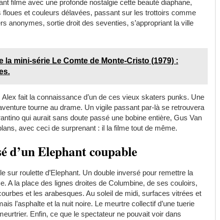
Sant filme avec une profonde nostalgie cette beauté diaphane,
 floues et couleurs délavées, passant sur les trottoirs comme
 anonymes, sortie droit des seventies, s’appropriant la ville
e la mini-série Le Comte de Monte-Cristo (1979) :
es.
é, Alex fait la connaissance d’un de ces vieux skaters punks. Une
 l’aventure tourne au drame. Un vigile passant par-là se retrouvera
Tarantino qui aurait sans doute passé une bobine entière, Gus Van
ans, avec ceci de surprenant : il la filme tout de même.
sé d’un Elephant coupable
e sur roulette d’Elephant. Un double inversé pour remettre la
e. A la place des lignes droites de Columbine, de ses couloirs,
ourbes et les arabesques. Au soleil de midi, surfaces vitrées et
l’asphalte et la nuit noire. Le meurtre collectif d’une tuerie
eurtrier. Enfin, ce que le spectateur ne pouvait voir dans